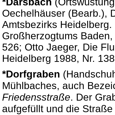
*Darsbach
(Ortswüstung,
Oechelhäuser (Bearb.), 
Amtsbezirks Heidelberg.
Großherzogtums Baden, B
526; Otto Jaeger, Die F
Heidelberg 1988, Nr. 138
*Dorfgraben
(Handschuhs
Mühlbaches, auch Bezeic
Friedensstraße
. Der Gra
aufgefüllt und die Straße