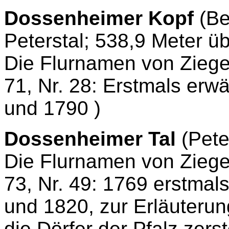
Dossenheimer Kopf
(Be
Peterstal; 538,9 Meter ü
Die Flurnamen von Ziege
71, Nr. 28: E
rstmals erw
und 1790 )
Dossenheimer Tal
(Pete
Die Flurnamen von Ziege
73, Nr. 49: 1769
erstmal
und 1820, zur Erläuterun
die Dörfer der Pfalz zers