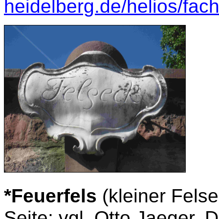
heidelberg.de/helios/fa
*Feuerfels
(kleiner Fels
Seite; vgl. Otto Jaeger,