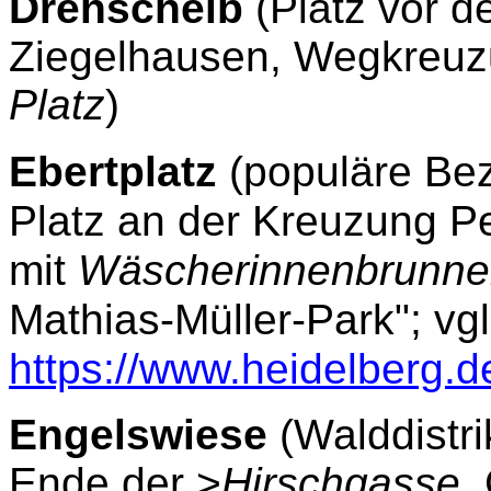
Drehscheib
(Platz vor d
Ziegelhausen, Wegkreu
Platz
)
Ebertplatz
(populäre Bez
Platz an der Kreuzung Pe
mit
Wäscherinnenbrunn
Mathias-Müller-Park";
vg
https://www.heidelberg.
Engelswiese
(Walddistr
Ende der >
Hirschgasse
,