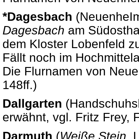
*Dagesbach
(NeuenheIm
Dagesbach
am Südosthan
dem Kloster Lobenfeld z
Fällt noch im Hochmittela
Die Flurnamen von Neuen
148ff.)
Dallgarten
(Handschuhsh
erwähnt, vgl. Fritz Frey,
Darmuth
(
Weiße Stein
, 