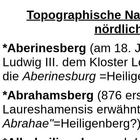
Topographische Na
nördlic
*Aberinesberg
(am 18. 
Ludwig III. dem Kloster 
die
Aberinesburg
=Heilig
*Abrahamsberg
(876 er
Laureshamensis erwähn
Abrahae"
=Heiligenberg?