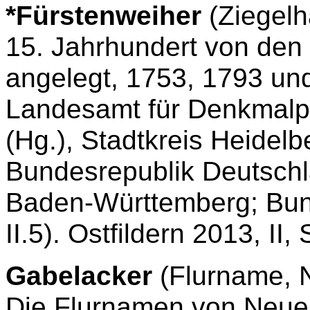
*Fürstenweiher
(Ziegelh
15. Jahrhundert von den 
angelegt, 1753, 1793 und
Landesamt für Denkmalp
(Hg.), Stadtkreis Heidel
Bundesrepublik Deutschl
Baden-Württemberg; Bun
II.5). Ostfildern 2013, II,
Gabelacker
(Flurname, N
Die Flurnamen von Neuen