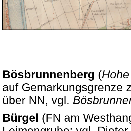
Bösbrunnenberg
(
Hohe 
auf Gemarkungsgrenze z
über NN, vgl.
Bösbrunne
Bürgel
(FN am Westhang 
Leimengrube; vgl. Dieter